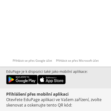
Neznám přihlašovací jméno nebo heslo
Přihlásit se přes Google účet
Přihlásit se přes Microsoft účet
Přihlásit se přes Google účet
Přihlásit se přes Microsoft účet
EduPage je k dispozici také jako mobilní aplikace
:
Přihlášení přes mobilní aplikaci
Otevřete EduPage aplikaci ve Vašem zařízení, zvolte
skenovat a oskenujte tento QR kód
: