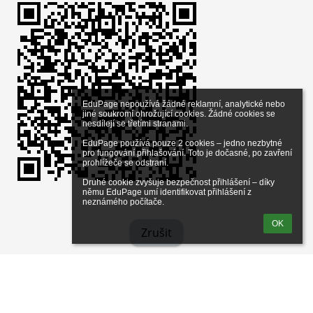
EduPage nepoužívá žádné reklamní, analytické nebo 
jiné soukromí ohrožující cookies. Žádné cookies se 
nesdílejí se třetími stranami.

EduPage používá pouze 2 cookies – jedno nezbytné 
pro fungování přihlašování. Toto je dočasné, po zavření 
prohlížeče se odstraní.

Druhé cookie zvyšuje bezpečnost přihlášení – díky 
němu EduPage umí identifikovat přihlášení z 
© EduPage
Zásady ochrany osobních údajů
neznámého počítače.
Základní škola Pohůrecká 16
OK
Pohůrecká 382/16 České Budějovice 370 06
Zrušit
37006 České Budějovice
387 011 839
kancelar@zspohurecka.cz