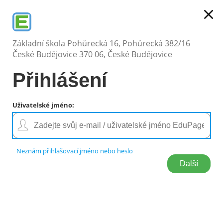
close
Základní škola Pohůrecká,
České Budějovice
PŘIHLÁŠENÍ
Základní škola Pohůrecká 16, Pohůrecká 382/16
České Budějovice 370 06, České Budějovice
Přihlášení
Přihlášení
Uživatelské jméno
:
Neznám přihlašovací jméno nebo heslo
Přihlášení
Přihlášení
Přihlásit se pomocí účtu EduPage