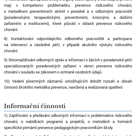
mají v kompetenci problematiku prevence rizikového chování,
s metodikem preventivních aktivit v poradně a s odbornými pracovišti
(poradenskými, terapeutickými, preventivními, krizovými, a dalšími
zařízeními a institucemi), které působí v oblasti prevence rizikového
chování.
8) Kontaktování odpovídajícího odborného pracoviště a participace
na intervenci a následné péči v případě akutního výskytu rizikového
chování.
9) Shromažďování odborných zpráv a informací o žácích v poradenské péči
specializovaných poradenských zařízení v rámci prevence rizikového
chování v souladu se zákonem o ochraně osobních údajů.
10) Vedení písemných záznamů umožňujících doložit rozsah a obsah
činnosti školního metodika prevence, navržená a realizovaná opatření.
Informační činnosti
1) Zajišťování a předávání odborných informací o problematice rizikového
chování, o nabídkách programů a projektů, o metodách a formách
specifické primární prevence pedagogickým pracovníkům školy.