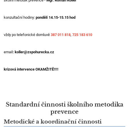
školní metodik prevence -
Mgr. Roman Koller
konzultační hodiny:
pondělí 14.15-15.15 hod
vždy po telefonické domluvě
387 011 818
,
725 183 610
email
:
koller@zspohurecka.cz
krizová intervence OKAMŽITĚ!!!!
Standardní činnosti školního metodika
prevence
Metodické a koordinační činnosti