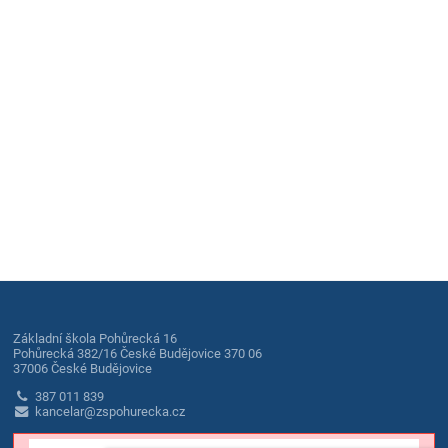
Základní škola Pohůrecká 16
Pohůrecká 382/16 České Budějovice 370 06
37006 České Budějovice
387 011 839
kancelar@zspohurecka.cz