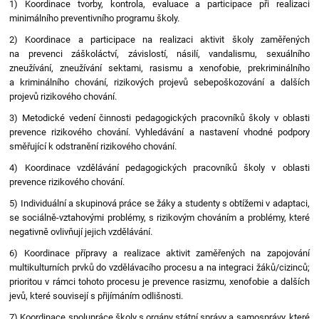
1) Koordinace tvorby, kontrola, evaluace a participace při realizaci
minimálního preventivního programu školy.
2) Koordinace a participace na realizaci aktivit školy zaměřených
na prevenci záškoláctví, závislostí, násilí, vandalismu, sexuálního
zneužívání, zneužívání sektami, rasismu a xenofobie, prekriminálního
a kriminálního chování, rizikových projevů sebepoškozování a dalších
projevů rizikového chování.
3) Metodické vedení činnosti pedagogických pracovníků školy v oblasti
prevence rizikového chování. Vyhledávání a nastavení vhodné podpory
směřující k odstranění rizikového chování.
4) Koordinace vzdělávání pedagogických pracovníků školy v oblasti
prevence rizikového chování.
5) Individuální a skupinová práce se žáky a studenty s obtížemi v adaptaci,
se sociálně-vztahovými problémy, s rizikovým chováním a problémy, které
negativně ovlivňují jejich vzdělávání.
6) Koordinace přípravy a realizace aktivit zaměřených na zapojování
multikulturních prvků do vzdělávacího procesu a na integraci žáků/cizinců;
prioritou v rámci tohoto procesu je prevence rasizmu, xenofobie a dalších
jevů, které souvisejí s přijímáním odlišnosti.
7) Koordinace spolupráce školy s orgány státní správy a samosprávy, které