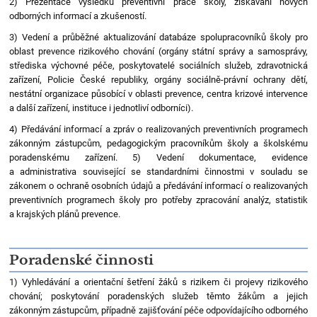
2) Prezentace výsledků preventivní práce školy, získávání nových
odborných informací a zkušeností.
3) Vedení a průběžné aktualizování databáze spolupracovníků školy pro
oblast prevence rizikového chování (orgány státní správy a samosprávy,
střediska výchovné péče, poskytovatelé sociálních služeb, zdravotnická
zařízení, Policie České republiky, orgány sociálně-právní ochrany dětí,
nestátní organizace působící v oblasti prevence, centra krizové intervence
a další zařízení, instituce i jednotliví odborníci).
4) Předávání informací a zpráv o realizovaných preventivních programech
zákonným zástupcům, pedagogickým pracovníkům školy a školskému
poradenskému zařízení. 5) Vedení dokumentace, evidence
a administrativa související se standardními činnostmi v souladu se
zákonem o ochraně osobních údajů a předávání informací o realizovaných
preventivních programech školy pro potřeby zpracování analýz, statistik
a krajských plánů prevence.
Poradenské činnosti
1) Vyhledávání a orientační šetření žáků s rizikem či projevy rizikového
chování; poskytování poradenských služeb těmto žákům a jejich
zákonným zástupcům, případně zajišťování péče odpovídajícího odborného