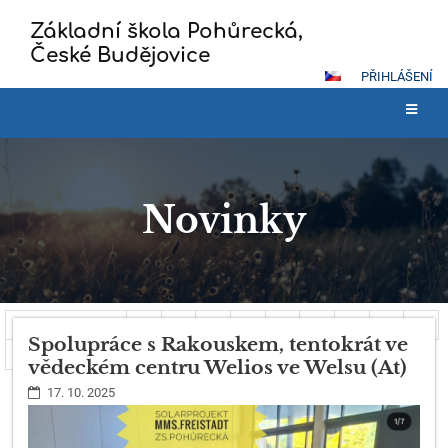
Základní škola Pohůrecká,
České Budějovice
PŘIHLÁŠENÍ
Novinky
Novinky
Předcházející
1
2
3
4
5
6
7
8
9
Spolupráce s Rakouskem, tentokrát ve
10
Další
vědeckém centru Welios ve Welsu (At)
17. 10. 2025