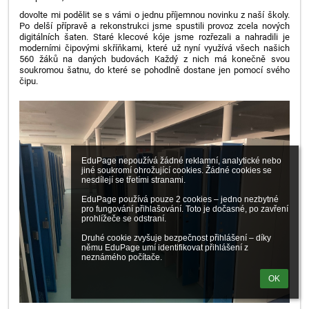
dovolte mi podělit se s vámi o jednu příjemnou novinku z naší školy.
Po delší přípravě a rekonstrukci jsme spustili provoz zcela nových
digitálních šaten. Staré klecové kóje jsme rozřezali a nahradili je
moderními čipovými skříňkami, které už nyní využívá všech našich
560 žáků na daných budovách Každý z nich má konečně svou
soukromou šatnu, do které se pohodlně dostane jen pomocí svého
čipu.
EduPage nepoužívá žádné reklamní, analytické nebo 
jiné soukromí ohrožující cookies. Žádné cookies se 
nesdílejí se třetími stranami.

EduPage používá pouze 2 cookies – jedno nezbytné 
pro fungování přihlašování. Toto je dočasné, po zavření 
prohlížeče se odstraní.

Druhé cookie zvyšuje bezpečnost přihlášení – díky 
němu EduPage umí identifikovat přihlášení z 
neznámého počítače.
OK