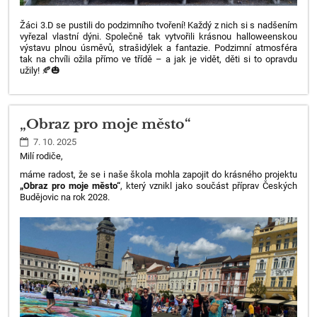
Žáci 3.D se pustili do podzimního tvoření! Každý z nich si s nadšením
vyřezal vlastní dýni. Společně tak vytvořili krásnou halloweenskou
výstavu plnou úsměvů, strašidýlek a fantazie. Podzimní atmosféra
tak na chvíli ožila přímo ve třídě – a jak je vidět, děti si to opravdu
užily! 🍂🎃
„Obraz pro moje město“
7. 10. 2025
Milí rodiče,
máme radost, že se i naše škola mohla zapojit do krásného projektu
„Obraz pro moje město“
, který vznikl jako součást příprav Českých
Budějovic na rok 2028.