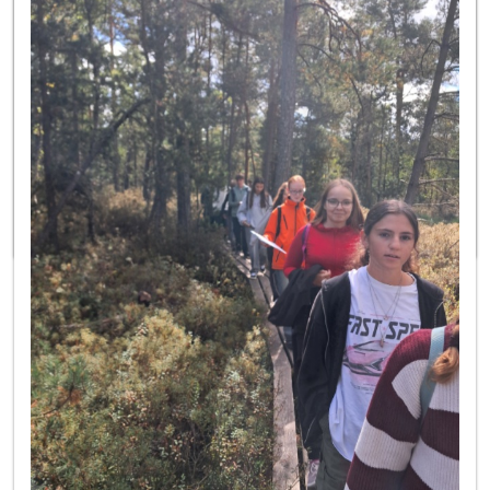
Cílem projektu bylo přiblížit basketbal žákům
prvního stupně základních škol (děti 1. – 3. třídy ZŠ).
Díky vybraným pohybovým aktivitám přizpůsobeným
věku poskytnout dětem pozitivní zážitek ze sportu
a v neposlední řadě i vybavit přihlášené školy
zpracovanou metodikou basketbalu pro 1. stupeň ZŠ
a basketbalovými míči.