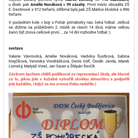
u dívek pak
Amélie Nováková
s
99 zásahy
. První místo obsadila ZŠ
E. Destinové s 912 trefami, stříbrná byla pak ZŠ Matice školské s 896
trefami.
V posledním kole v boji o Pohár primátorky nás čeká fotbal. Jelikož
se držíme na průběžném 2. místě ze všech 14 škol, máme velkou
šanci být znova celkově první.... za 14 dní rozhodne fotbal :)
sestava
Valerie Vávrovská, Amélie Nováková, Hedvika Šustková, Sabina
Krejčíková, Veronika Vondrášková, Denis Volf, Čeněk Janda, Marek
Lomský, Matyáš Vorel, Jan Sauer a Štěpán Ševčík
Závěrem bychom chtěli poděkovat za reprezentaci školy, ale hlavně
za to, jakou jste v kuželně vytvořili skvělou atmosféru a podpořili
jste každého, i když se mu zrovna třeba nedařilo:)