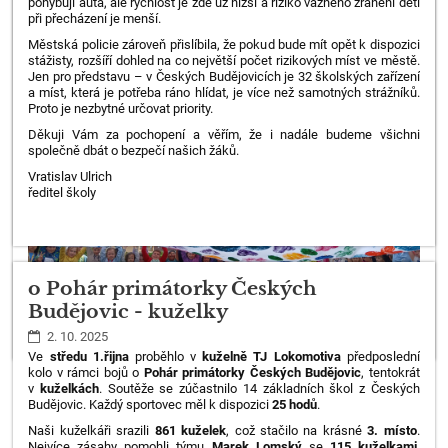
pohybují auta, ale rychlost je zde už nižší a riziko vážného zranění dětí
při přecházení je menší.
Městská policie zároveň přislíbila, že pokud bude mít opět k dispozici
stážisty, rozšíří dohled na co největší počet rizikových míst ve městě.
Jen pro představu – v Českých Budějovicích je 32 školských zařízení
a míst, která je potřeba ráno hlídat, je více než samotných strážníků.
Proto je nezbytné určovat priority.
Děkuji Vám za pochopení a věřím, že i nadále budeme všichni
společně dbát o bezpečí našich žáků.
Vratislav Ulrich
ředitel školy
o Pohár primátorky Českých
Budějovic - kuželky
2. 10. 2025
Ve
středu 1.řijna
proběhlo v
kuželně TJ Lokomotiva
předposlední
kolo v rámci bojů o
Pohár primátorky Českých Budějovic
, tentokrát
v
kuželkách
. Soutěže se zúčastnilo 14 základních škol z Českých
Budějovic. Každý sportovec měl k dispozici
25 hodů
.
Naši kuželkáři srazili
861 kuželek
, což stačilo na krásné
3. místo
.
Nejvíce zásahy pomohli týmu
Marek Lomský
se
115 kuželkami
,