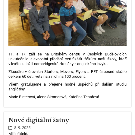
11. a 17. září se na Britském centru v Českých Budějovicích
uskutečnilo slavnostní předání certifikátů žákům naší školy, kteří
v květnu složili cambridgeské zkoušky z anglického jazyka.
Zkoušku v úrovních Starters, Movers, Flyers a PET úspěšně složilo
celkem 60 dětí, většina z nich na 100 procent.
Všem gratulujeme a přejeme hodně úspěchů při dalším studiu
angličtiny.
Marie Binterová, Alena Šimmerová, Kateřina Tesařová
Nové digitální šatny
8. 9. 2025
Milí přátelé,