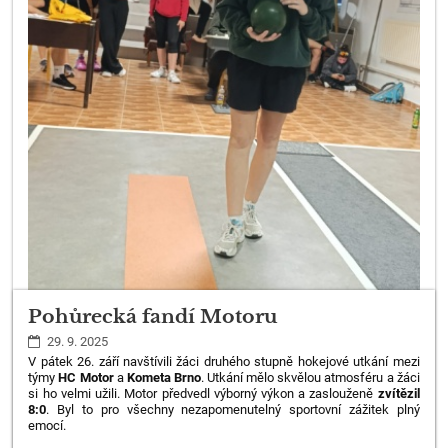
Pohůrecká fandí Motoru
29. 9. 2025
V pátek 26. září navštívili žáci druhého stupně hokejové utkání mezi
týmy
HC Motor
a
Kometa Brno
. Utkání mělo skvělou atmosféru a žáci
si ho velmi užili. Motor předvedl výborný výkon a zaslouženě
zvítězil
8:0
. Byl to pro všechny nezapomenutelný sportovní zážitek plný
emocí.