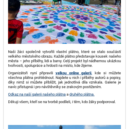
Naši žáci společně vytvořili vlastní plátno, které se stalo součástí
velkého městského obrazu. Každé plátno představuje kousek našeho
města – jeho příběhy, lidi a barvy. Celý projekt byl nádhernou ukázkou
tvořivosti, spolupráce a hrdosti na místo, kde žijeme.
Organizátoři nyní připravili
velkou online galerii
,
kde si můžete
všechna plátna prohlédnout. Najdete u nich i příběhy autorů a popisy,
díky nimž si můžete přiblížit, jak jednotlivá díla vznikala. Galerie je
navíc přístupná i pro návštěvníky se zrakovým postižením.
Odkaz na naší galerii našeho plátna
a
druhého plátna.
Děkuji všem, kteří se na tvorbě podíleli, i těm, kdo žáky podporoval.