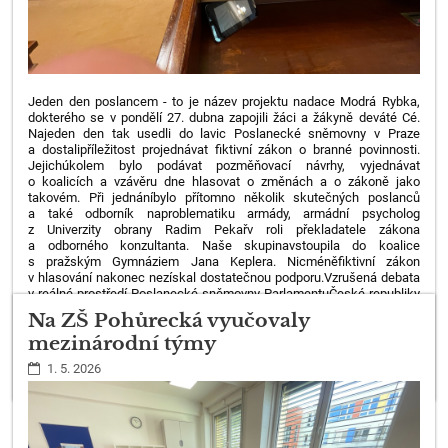
Jeden den poslancem - to je název projektu nadace Modrá Rybka,
do
kterého se v pondělí 27. dubna zapojili žáci a žákyně deváté Cé.
Na
jeden den tak usedli do lavic Poslanecké sněmovny v Praze
a dostali
příležitost projednávat fiktivní zákon o branné povinnosti.
Jejich
úkolem bylo podávat pozměňovací návrhy, vyjednávat
o koalicích a v
závěru dne hlasovat o změnách a o zákoně jako
takovém. Při jednání
bylo přítomno několik skutečných poslanců
a také odborník na
problematiku armády, armádní psycholog
z Univerzity obrany Radim Pekař
v roli překladatele zákona
a odborného konzultanta. Naše skupina
vstoupila do koalice
s pražským Gymnáziem Jana Keplera. Nicméně
fiktivní zákon
v hlasování nakonec nezískal dostatečnou podporu.
Vzrušená debata
v reálné prostředí Poslanecké sněmovny Parlamentu
České republiky
nadchla naše žáky natolik, že chtějí tuto událost
zopakovat i na svých
Na ZŠ Pohůrecká vyučovaly
budoucích školách a zdá se, že i na ZŠ Pohůrecká
budou mít své
mezinárodní týmy
pokračovatele v roli poslanců.
Martin Pokorný
1. 5. 2026