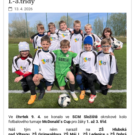
1.-3.třídy
13. 4. 2026
Ve
čtvrtek 9. 4.
se konalo ve
SCM Složiště
okrskové kolo
fotbalového turnaje
McDonald´s Cup
pro žáky
1. až 3. tříd
.
Náš tým v něm narazil na
ZŠ Hluboká
nad Vltavou
,
ZŠ
Grünwaldova
,
ZŠ Máj I., ZŠ Ledenice
a
ZŠ Dobrá