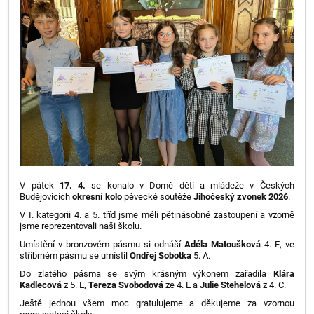
V pátek
17. 4.
se konalo v Domě dětí a mládeže v Českých
Budějovicích
okresní kolo
pěvecké soutěže
Jihočeský
zvonek
2026
.
V I. kategorii 4. a 5. tříd jsme měli pětinásobné zastoupení a vzorně
jsme reprezentovali naši školu.
Umístění v bronzovém pásmu si odnáší
Adéla Matoušková
4. E, ve
stříbrném pásmu se umístil
Ondřej Sobotka
5. A.
Do zlatého pásma se svým krásným výkonem zařadila
Klára
Kadlecová
z 5. E,
Tereza Svobodová
ze 4. E a
Julie Stehelová
z 4. C.
Ještě jednou všem moc gratulujeme a děkujeme za vzornou