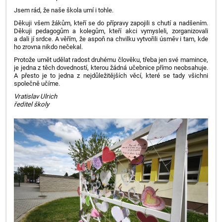
Jsem rád, že naše škola umí i tohle.
Děkuji všem žákům, kteří se do přípravy zapojili s chutí a nadšením.
Děkuji pedagogům a kolegům, kteří akci vymysleli, zorganizovali
a dali jí srdce. A věřím, že aspoň na chvilku vytvořili úsměv i tam, kde
ho zrovna nikdo nečekal.
Protože umět udělat radost druhému člověku, třeba jen své mamince,
je jedna z těch dovedností, kterou žádná učebnice přímo neobsahuje.
A přesto je to jedna z nejdůležitějších věcí, které se tady všichni
společně učíme.
Vratislav Ulrich
ředitel školy