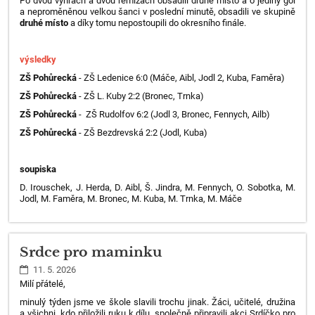
Po dvou výhrách a dvou remízách obsadili druhé místo a o jediný gól
a neproměněnou velkou šanci v poslední minutě, obsadili ve skupině
druhé místo
a díky tomu nepostoupili do okresního finále.
výsledky
ZŠ Pohůrecká
- ZŠ Ledenice 6:0 (Máče, Aibl, Jodl 2, Kuba, Faměra)
ZŠ Pohůrecká
- ZŠ L. Kuby 2:2 (Bronec, Trnka)
ZŠ Pohůrecká
- ZŠ Rudolfov 6:2 (Jodl 3, Bronec, Fennych, Ailb)
ZŠ Pohůrecká
- ZŠ Bezdrevská 2:2 (Jodl, Kuba)
soupiska
D. Irouschek, J. Herda, D. Aibl, Š. Jindra, M. Fennych, O. Sobotka, M.
Jodl, M. Faměra, M. Bronec, M. Kuba, M. Trnka, M. Máče
Srdce pro maminku
11. 5. 2026
Milí přátelé,
minulý týden jsme ve škole slavili trochu jinak. Žáci, učitelé, družina
a všichni, kdo přiložili ruku k dílu, společně připravili akci Srdíčko pro