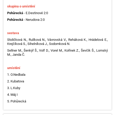
skupina o umístění
Pohůrecká
- E.Destinové 2:0
Pohůrecká
- Nerudova 2:0
sestava
Stoličková N., Rulíková N., Vávrovská V., Reháková K., Hrádelová E.,
Krejčíková S., Sihelníková J., Sodomková N.
Sellner M., Šenkýř Š., Volf D., Vorel M., Kořínek Z., Ševčík Š., Lomský
M., Janda Č.
umístění
1. O.Nedbala
2. Kubatova
3. L.Kuby
4. Máj I
5. Pohůrecká