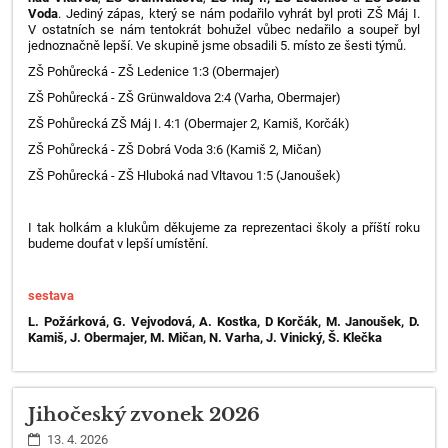
Voda
. Jediný zápas, který se nám podařilo vyhrát byl proti ZŠ Máj I.
V ostatních se nám tentokrát bohužel vůbec nedařilo a soupeř byl
jednoznačně lepší. Ve skupině jsme obsadili 5. místo ze šesti týmů.
ZŠ Pohůrecká - ZŠ Ledenice 1:3 (Obermajer)
ZŠ Pohůrecká - ZŠ
Grünwaldova 2:4 (Varha, Obermajer)
ZŠ Pohůrecká ZŠ Máj I. 4:1 (Obermajer 2, Kamiš, Korčák)
ZŠ Pohůrecká - ZŠ Dobrá Voda 3:6 (Kamiš 2, Mičan)
ZŠ Pohůrecká - ZŠ Hluboká nad Vltavou 1:5 (Janoušek)
I tak holkám a klukům děkujeme za reprezentaci školy a příští roku
budeme doufat v lepší umístění.
sestava
L. Požárková, G. Vejvodová, A. Kostka, D Korčák, M. Janoušek, D.
Kamiš, J. Obermajer, M. Mičan, N. Varha, J. Vinický, Š. Klečka
Jihočeský zvonek 2026
13. 4. 2026