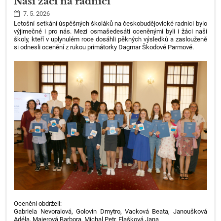
Naši žáci na radnici
7. 5. 2026
Letošní setkání úspěšných školáků na českobudějovické radnici bylo
výjimečné i pro nás. Mezi osmašedesáti oceněnými byli i žáci naší
školy, kteří v uplynulém roce dosáhli pěkných výsledků a zaslouženě
si odnesli ocenění z rukou primátorky Dagmar Škodové Parmové.
Ocenění obdrželi:
Gabriela Nevoralová, Golovin Dmytro, Vacková Beata, Janoušková
Adéla, Majerová Barbora, Michal Petr, Flašková Jana