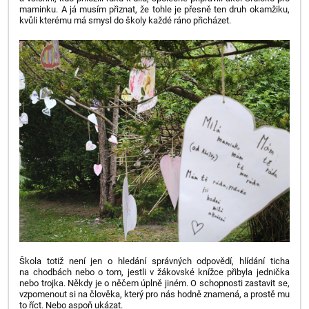
maminku. A já musím přiznat, že tohle je přesně ten druh okamžiku,
kvůli kterému má smysl do školy každé ráno přicházet.
Škola totiž není jen o hledání správných odpovědí, hlídání ticha
na chodbách nebo o tom, jestli v žákovské knížce přibyla jednička
nebo trojka. Někdy je o něčem úplně jiném. O schopnosti zastavit se,
vzpomenout si na člověka, který pro nás hodně znamená, a prostě mu
to říct. Nebo aspoň ukázat.