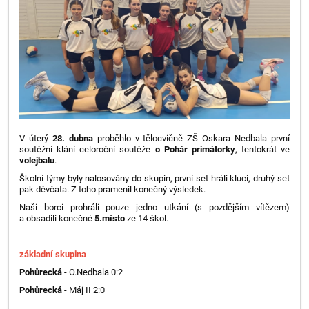
V úterý
28. dubna
proběhlo v tělocvičně ZŠ Oskara Nedbala první
soutěžní klání celoroční soutěže
o Pohár primátorky
, tentokrát ve
volejbalu
.
Školní týmy byly nalosovány do skupin, první set hráli kluci, druhý set
pak děvčata. Z toho pramenil konečný výsledek.
Naši borci prohráli pouze jedno utkání (s pozdějším vítězem)
a obsadili konečné
5.místo
ze 14 škol.
základní skupina
Pohůrecká
- O.Nedbala 0:2
Pohůrecká
- Máj II 2:0