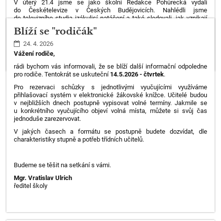
V úterý 21.4 jsme se jako školní Redakce Pohůrecká vydali
do České
televize v Českých Budějovicích. Nahlédli jsme
do televizního studia i
zákulisí natáčení a také sledovali, jak vznikají
zprávy. Vyzkoušeli
jsme si práci před kamerou a zjistili, co obnáší
Blíží se "rodičák"
práce moderátora.
Návštěva v České televizi byla zajímavá a moc
jsme si ji užili.
24. 4. 2026
Vážení rodiče,
Natálie Suchá
rádi bychom vás informovali, že se blíží další informační odpoledne
pro rodiče. Tentokrát se uskuteční
14.5.2026 - čtvrtek
.
Pro rezervaci schůzky s jednotlivými vyučujícími využíváme
přihlašovací systém v elektronické žákovské knížce. Učitelé budou
v nejbližších dnech postupně vypisovat volné termíny. Jakmile se
u konkrétního vyučujícího objeví volná místa, můžete si svůj čas
jednoduše zarezervovat.
V jakých časech a formátu se postupně budete dozvídat, dle
charakteristiky stupně a potřeb třídních učitelů.
Budeme se těšit na setkání s vámi.
Mgr. Vratislav Ulrich
ředitel školy