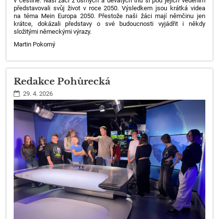
v češtině. Naši žáci z osmých a
devátých tříd si pod jejich vedením
představovali svůj život v roce
2050. Výsledkem jsou krátká videa
na téma Mein Europa 2050. Přestože
naši žáci mají němčinu jen
krátce, dokázali představy o své
budoucnosti vyjádřit i někdy
složitými německými výrazy.
Martin Pokorný
Redakce Pohůrecká
29. 4. 2026