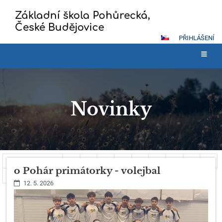
Základní škola Pohůrecká,
České Budějovice
PŘIHLÁŠENÍ
Novinky
Novinky
Předcházející
1
2
3
4
5
6
7
8
9
o Pohár primátorky - volejbal
10
Další
12. 5. 2026