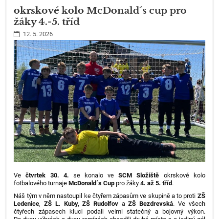
okrskové kolo McDonald´s cup pro
žáky 4.-5. tříd
12. 5. 2026
Ve
čtvrtek 30. 4.
se konalo ve
SCM Složiště
okrskové kolo
fotbalového turnaje
McDonald´s Cup
pro žáky
4. až 5. tříd
.
Náš tým v něm nastoupil ke čtyřem zápasům ve skupině a to proti
ZŠ
Ledenice
,
ZŠ L. Kuby,
ZŠ Rudolfov
a
ZŠ Bezdrevská
. Ve všech
čtyřech zápasech kluci podali velmi statečný a bojovný výkon.